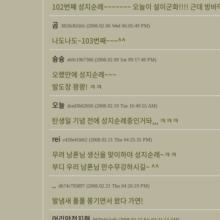
102번째 성지순례~~~~~~~ 오늘이 설이군화!!!! 근데 
곰
3818cfb5fcb
(2008.02.06 Wed 06:05:49 PM)
나도나도~103번째~~~^^
슝슝
eb9c19b7366
(2008.02.09 Sat 09:17:48 PM)
오랬만에 성지순례~~~
발도장 꽝꽝! ㅋㅋ
오늘
dced3b62056
(2008.02.19 Tue 10:49:55 AM)
탄생일 기념 전에 성지순례중인거돠,,, ㅋㅋㅋ
rei
c420e41feb2
(2008.02.21 Thu 04:25:35 PM)
무려 남푠님 생신을 맞이하야 성지순례~ㅋㅋ
부디 우리 남푠님 만수무강하시길~ ^^
..
db74c793897
(2008.02.21 Thu 04:26:19 PM)
발냄새 폴폴 풍기면서 왔다 가연!
머리만전지현
98704fa2cf6
(2008.02.22 Fri 02:21:14 AM)