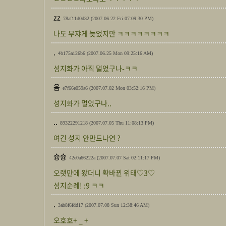
zz
78af11d0d32
(2007.06.22 Fri 07:09:30 PM)
나도 무쟈게 늦었지만 ㅋㅋㅋㅋㅋㅋㅋㅋ
.
4b175a126b6
(2007.06.25 Mon 09:25:16 AM)
성지화가 아직 멀었구나-ㅋㅋ
음
e7f66e059a6
(2007.07.02 Mon 03:52:16 PM)
성지화가 멀었구나..
..
89322291218
(2007.07.05 Thu 11:08:13 PM)
여긴 성지 안만드나연 ?
슝슝
42e0a66222a
(2007.07.07 Sat 02:11:17 PM)
오랫만에 왔더니 확바뀐 위태♡3♡
성지순례! :9 ㅋㅋ
.
3ab8f6fdd17
(2007.07.08 Sun 12:38:46 AM)
오호호+ _ +