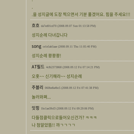
.
.을 성지글에 도장 찍으면서 기분 풀겠어요. 힘을 주세요!!!
흐흐
da7ed01cd70
(2008.09.07 Sun 01:13:58 PM)
성지순례 다녀갑니다
song
ce1e5ab5aae
(2008.09.11 Thu 11:05:40 PM)
성지순례 쾅쾅쾅!
AT필드
4cfb2373868
(2008.09.12 Fri 07:14:21 PM)
오홋~~ 신기해라~~ 성지순례
주블리
060be8a4bc5
(2008.09.12 Fri 07:41:38 PM)
놀러와쪄...
잇힝
1bc1ae39cf3
(2008.09.12 Fri 09:29:06 PM)
다들점클릭으로들어오신건가? ㅋㅋㅋ
나 첨알았뜸!! 꺄ㄱㄱㄱㄱ