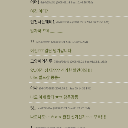
어머!
6ef4b25ed5d
(2008.09.14 Sun 10:46:56 PM)
여긴 어디?
인천사는붸비1
d2e0d2638c4
(2008.09.17 Wed 06:23:53 AM)
발자국 꾸욱............
??
22e5c249ca4
(2008.09.21 Sun 12:30:45 AM)
이건??? 일단 댕겨갑니다.
고양이의하루
789ea70db4d
(2008.09.21 Sun 01:12:11 AM)
앗..여긴 성지???? 신기한 발견이돠!!!
나도 발도장 콩콩~
아싸
f064373d65f
(2008.09.21 Sun 09:14:32 PM)
나도 이제 왔다 ㅠㅠ 감동감동
엇..
adc8599d8ae
(2008.09.21 Sun 09:23:27 PM)
나도나도~~ ㅎㅎㅎ 완전 신기신기~~~ 꾸욱!!!!
1
3cfee80e35f
(2008.09.23 Tue 09:49:53 PM)