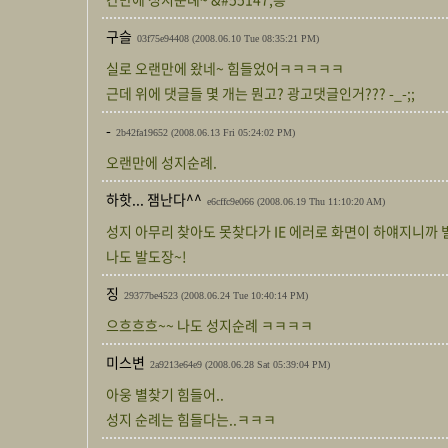
구슬
03f75e94408
(2008.06.10 Tue 08:35:21 PM)
실로 오랜만에 왔네~ 힘들었어ㅋㅋㅋㅋㅋ
근데 위에 댓글들 몇 개는 뭔고? 광고댓글인거??? -_-;;
-
2b42fa19652
(2008.06.13 Fri 05:24:02 PM)
오랜만에 성지순례.
하핫... 잼난다^^
e6cffc9e066
(2008.06.19 Thu 11:10:20 AM)
성지 아무리 찾아도 못찾다가 IE 에러로 화면이 하얘지니까 별
나도 발도장~!
징
29377be4523
(2008.06.24 Tue 10:40:14 PM)
으흐흐흐~~ 나도 성지순례 ㅋㅋㅋㅋ
미스변
2a9213e64e9
(2008.06.28 Sat 05:39:04 PM)
아웅 별찾기 힘들어..
성지 순례는 힘들다는..ㅋㅋㅋ