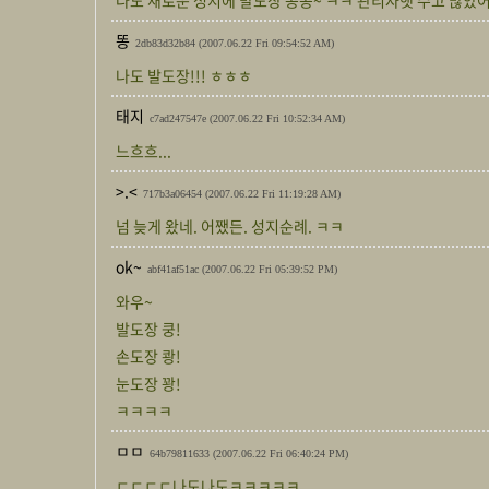
나도 새로운 성지에 발도장 콩콩~ ㅋㅋ 관리자햇 수고 많았어
똥
2db83d32b84
(2007.06.22 Fri 09:54:52 AM)
나도 발도장!!! ㅎㅎㅎ
태지
c7ad247547e
(2007.06.22 Fri 10:52:34 AM)
느흐흐...
>.<
717b3a06454
(2007.06.22 Fri 11:19:28 AM)
넘 늦게 왔네. 어쨌든. 성지순례. ㅋㅋ
ok~
abf41af51ac
(2007.06.22 Fri 05:39:52 PM)
와우~
발도장 쿵!
손도장 쾅!
눈도장 꽝!
ㅋㅋㅋㅋ
ㅁㅁ
64b79811633
(2007.06.22 Fri 06:40:24 PM)
ㄷㄷㄷㄷ나도나도ㅋㅋㅋㅋㅋ