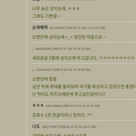
너무 늦은 성지순례..ㅎㅎㅎ
그래도 기쁜걸~~
순례붸뷔
aa1124e816f
(2008.04.21 Mon 12:21:31 AM)
오랫만에 성지순례 +_+ 경건한 마음으로 ~
.
28a32b46bf4
(2008.05.01 Thu 01:58:20 AM)
새로운달 5월에 성지순례 하고갑니다..ㅋㅋㅋㅋㅋㅋㅋㅋㅋ
..
233fc4e3522
(2008.05.03 Sat 10:28:40 PM)
오랜만에 왔음
십년 뒤에 위태를 둘러보며 과거를 회상하고 있었으면 좋겠
난 적어도 미친소때문에 죽고싶진않아!!!!!
ㅎㅎㅎ
2a9213e64e9
(2008.05.16 Fri 01:41:20 AM)
조회수 1위 첫글이라니 멋지다..^^
나도
18e537c4d97
(2008.05.16 Fri 01:44:37 AM)
간만에 성지순례~ &#55147;흥