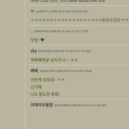
New Cool sites. Visit
New Seual love site
ㅇ
ecc2fe0671c
(2008.08.18 Mon 03:16:00 AM)
ㅋㅋㅋㅋㅋㅋㅋㅋㅋㅋㅋㅋㅋㅋㅋㅋㅋㅋㅋ완전우낀다 ㅠ
..
b998637dadf
(2008.08.18 Mon 01:14:27 PM)
잇힝~♥
sky
6628c9ff059
(2008.08.20 Wed 10:17:37 AM)
첫빠붸뷔글 성지구나~~ ㅎㅎ
베베
5eb19057b66
(2008.08.30 Sat 02:38:19 AM)
이런게 있었네~ ㅋㅋ
신기해
나도 발도장 쾅쾅!
어제의우울함
03f75e94408
(2008.09.05 Fri 03:52:40 AM)
.
.
.