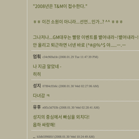
"2008년은 T&M이 접수한다."
ㅎㅎ 이건 소원이 아니라...선언...인가..? ^^ ㅎㅎㅎ
그나저나...GM대우는 빨랑 이벤트를 뱉어내라~!뱉어내라~!!
안 올리고 퇴근하면 너넨 바로 (^#@%^$ 야.....ㅡ.ㅡ
엄훠
c34c969a1fe
(2008.01.29 Tue 11:47:39 PM)
나 지금 알았네 -
히히
성지
07f84cf1b6c
(2008.01.30 Wed 02:27:06 AM)
다녀감 ㅋ
유후
e0f5c3d703b
(2008.01.30 Wed 02:28:41 AM)
성지의 중심에서 빠심을 외치다!
옵하 싸랑해!
..
b3db599681f
(2008.01.30 Wed 10:24:49 AM)