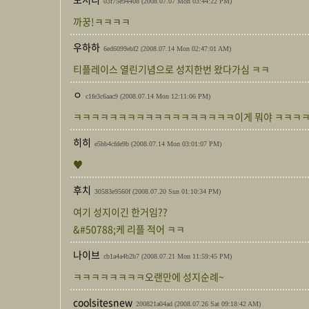
03f75e94408
(2008.07.07 Mon 03:44:22 PM)
까꿍!ㅋㅋㅋㅋ
우하하
6ed6099ebf2
(2008.07.14 Mon 02:47:01 AM)
티플레이스 열린기념으로 성지한번 왔다가심 ㅋㅋ
ㅇ
c1fe3c6aac9
(2008.07.14 Mon 12:11:06 PM)
ㅋㅋㅋㅋㅋㅋㅋㅋㅋㅋㅋㅋㅋㅋㅋㅋㅋㅋ이게 뭐야 ㅋㅋㅋ
히히
e5bb4cfde9b
(2008.07.14 Mon 03:01:07 PM)
♥
후치
30583e9560f
(2008.07.20 Sun 01:10:34 PM)
여기 성지이긴 한거임??
&#50788;케 리플 적어 ㅋㅋ
나이브
cb1a4a4b2b7
(2008.07.21 Mon 11:59:45 PM)
ㅋㅋㅋㅋㅋㅋㅋㅋ오랜만에 성지순례~
coolsitesnew
200821a04ad
(2008.07.26 Sat 09:18:42 AM)