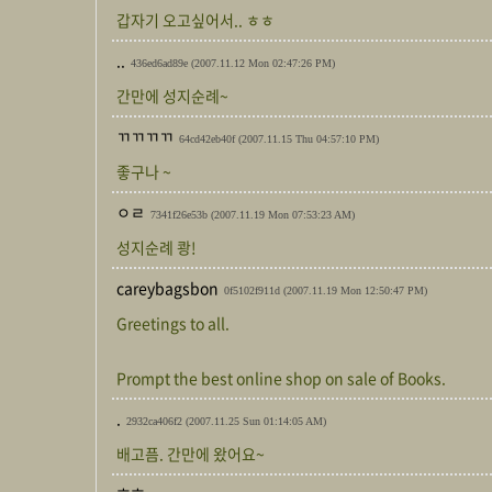
갑자기 오고싶어서.. ㅎㅎ
..
436ed6ad89e
(2007.11.12 Mon 02:47:26 PM)
간만에 성지순례~
ㄲㄲㄲㄲ
64cd42eb40f
(2007.11.15 Thu 04:57:10 PM)
좋구나 ~
ㅇㄹ
7341f26e53b
(2007.11.19 Mon 07:53:23 AM)
성지순례 쾅!
careybagsbon
0f5102f911d
(2007.11.19 Mon 12:50:47 PM)
Greetings to all.
Prompt the best online shop on sale of Books.
.
2932ca406f2
(2007.11.25 Sun 01:14:05 AM)
배고픔. 간만에 왔어요~