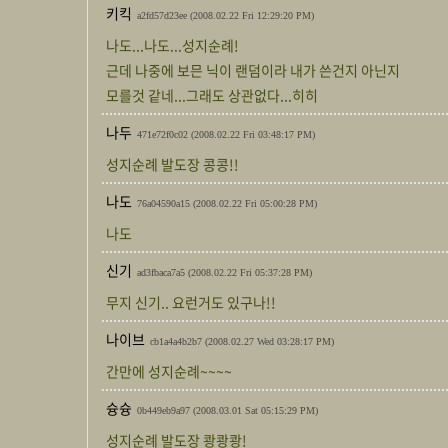
키킥
a2fd57d23ee
(2008.02.22 Fri 12:29:20 PM)
나도...나도...성지순례!
근데 나중에 보믄 닉이 랜덤이라 내가 쓴건지 아닌지
모를것 같네...그래도 상관없다...히히
나두
471e72f0c02
(2008.02.22 Fri 03:48:17 PM)
성지순례 발도장 콩콩!!
나도
76a04590a15
(2008.02.22 Fri 05:00:28 PM)
나도
신기
ad3fbaca7a5
(2008.02.22 Fri 05:37:28 PM)
무지 신기.. 요런거도 있구나!!
나이브
cb1a4a4b2b7
(2008.02.27 Wed 03:28:17 PM)
간만에 성지순례~~~~
슝슝
0b449eb9a97
(2008.03.01 Sat 05:15:29 PM)
성지순례 발도장 쾅쾅쾅!