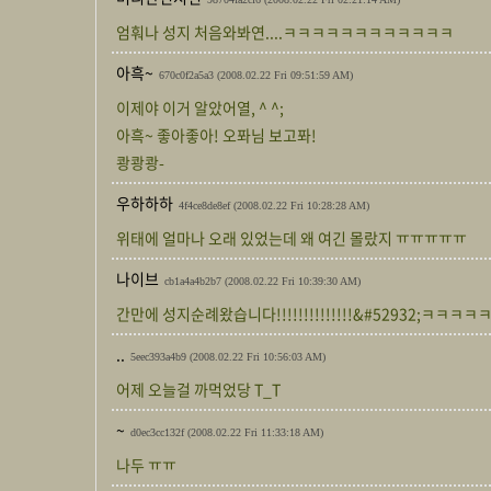
엄훠나 성지 처음와봐연....ㅋㅋㅋㅋㅋㅋㅋㅋㅋㅋㅋㅋ
아흑~
670c0f2a5a3
(2008.02.22 Fri 09:51:59 AM)
이제야 이거 알았어열, ^ ^;
아흑~ 좋아좋아! 오퐈님 보고퐈!
쾅쾅쾅-
우하하하
4f4ce8de8ef
(2008.02.22 Fri 10:28:28 AM)
위태에 얼마나 오래 있었는데 왜 여긴 몰랐지 ㅠㅠㅠㅠㅠ
나이브
cb1a4a4b2b7
(2008.02.22 Fri 10:39:30 AM)
간만에 성지순례왔습니다!!!!!!!!!!!!!!&#52932;ㅋㅋㅋㅋ
..
5eec393a4b9
(2008.02.22 Fri 10:56:03 AM)
어제 오늘걸 까먹었당 T_T
~
d0ec3cc132f
(2008.02.22 Fri 11:33:18 AM)
나두 ㅠㅠ