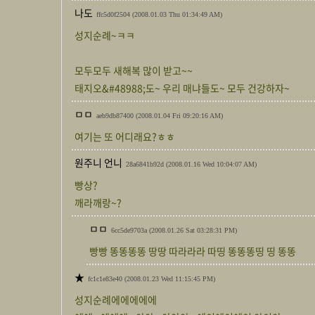
나도
ffc5d0f2504
(2008.01.03 Thu 01:34:49 AM)
성지순례~ㅋㅋ
모두모두 새해복 많이 받고~~
태지오&#48988;도~ 우리 매냐들도~ 모두 건강하자~
ㅁㅁ
aeb9db87400
(2008.01.04 Fri 09:20:16 AM)
여기는 또 어디래요?ㅎㅎ
원주니 언니
28a6841b92d
(2008.01.16 Wed 10:04:07 AM)
빵상?
깨라깨랑~?
ㅁㅁ
6cc5de9703a
(2008.01.26 Sat 03:28:31 PM)
빵빵 똥똥똥똥 땅땅 따라라라 따띵 똥똥똥띵 띵 똥똥
★
fc1c1e83e40
(2008.01.23 Wed 11:15:45 PM)
성지순례에에에에에