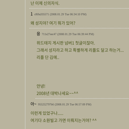
난 이제 신의자식.
1
cf69a335571
(2008.01.29 Tue 06:34:10 PM)
왜 성지야? 여기 뭐가 있어?
응
711e27eec47
(2008.01.29 Tue 06:39:44 PM)
위드태지 게시판 넘버1 첫글이잖아.
그래서 성지라고 하고 특별하게 리플도 달고 하는거...
리플 단 김에..
안녕!
2008년 대박나세요~~^^
아~
955252797b6
(2008.01.29 Tue 06:57:09 PM)
이런게 있었구나.....
여기다 소원빌고 가면 이뤄지는거야? ^^