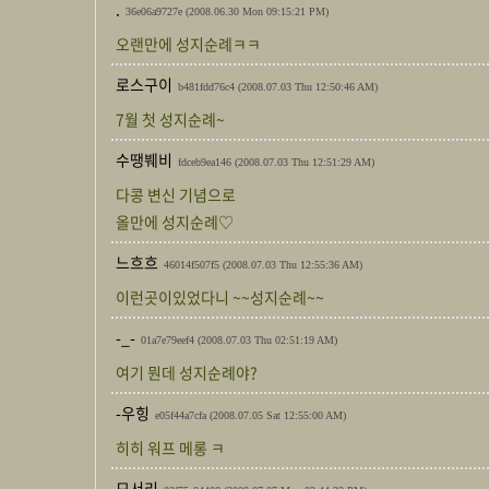
.
36e06a9727e
(2008.06.30 Mon 09:15:21 PM)
오랜만에 성지순례ㅋㅋ
로스구이
b481fdd76c4
(2008.07.03 Thu 12:50:46 AM)
7월 첫 성지순례~
수땡붸비
fdceb9ea146
(2008.07.03 Thu 12:51:29 AM)
다콩 변신 기념으로
올만에 성지순례♡
느흐흐
46014f507f5
(2008.07.03 Thu 12:55:36 AM)
이런곳이있었다니 ~~성지순례~~
-_-
01a7e79eef4
(2008.07.03 Thu 02:51:19 AM)
여기 뭔데 성지순례야?
-우힝
e05f44a7cfa
(2008.07.05 Sat 12:55:00 AM)
히히 워프 메롱 ㅋ
모서리