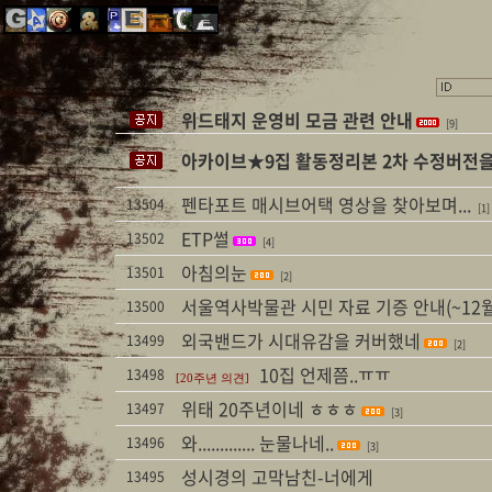
★
★
★
위드태지 운영비 모금 관련 안내
[9]
아카이브★9집 활동정리본 2차 수정버전
펜타포트 매시브어택 영상을 찾아보며...
13504
[1]
ETP썰
13502
[4]
아침의눈
13501
[2]
서울역사박물관 시민 자료 기증 안내(~12월
13500
외국밴드가 시대유감을 커버했네
13499
[2]
10집 언제쯤..ㅠㅠ
13498
[20주년 의견]
위태 20주년이네 ㅎㅎㅎ
13497
[3]
와............. 눈물나네..
13496
[3]
성시경의 고막남친-너에게
13495