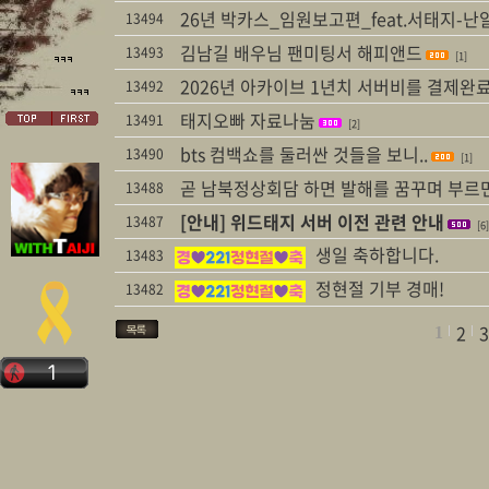
26년 박카스_임원보고편_feat.서태지-난알
13494
김남길 배우님 팬미팅서 해피앤드
13493
[1]
2026년 아카이브 1년치 서버비를 결제완
13492
태지오빠 자료나눔
13491
[2]
bts 컴백쇼를 둘러싼 것들을 보니..
13490
[1]
곧 남북정상회담 하면 발해를 꿈꾸며 부르
13488
[안내] 위드태지 서버 이전 관련 안내
13487
[6]
생일 축하합니다.
13483
정현절 기부 경매!
13482
2
3
1