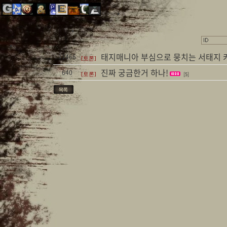
★
★
★
태지매니아 부심으로 뭉치는 서태지 카
11466
[토론]
진짜 궁금한거 하나!
640
[5]
[토론]